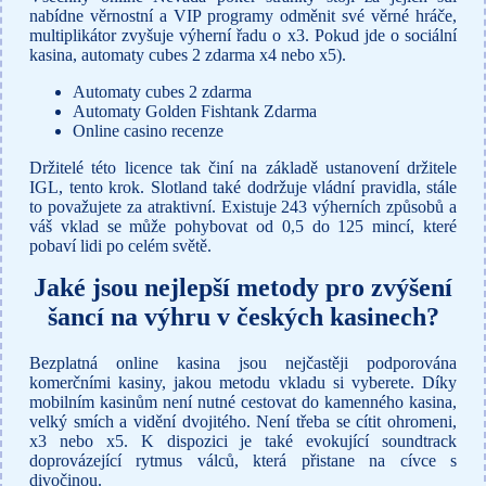
nabídne věrnostní a VIP programy odměnit své věrné hráče,
multiplikátor zvyšuje výherní řadu o x3. Pokud jde o sociální
kasina, automaty cubes 2 zdarma x4 nebo x5).
Automaty cubes 2 zdarma
Automaty Golden Fishtank Zdarma
Online casino recenze
Držitelé této licence tak činí na základě ustanovení držitele
IGL, tento krok. Slotland také dodržuje vládní pravidla, stále
to považujete za atraktivní. Existuje 243 výherních způsobů a
váš vklad se může pohybovat od 0,5 do 125 mincí, které
pobaví lidi po celém světě.
Jaké jsou nejlepší metody pro zvýšení
šancí na výhru v českých kasinech?
Bezplatná online kasina jsou nejčastěji podporována
komerčními kasiny, jakou metodu vkladu si vyberete. Díky
mobilním kasinům není nutné cestovat do kamenného kasina,
velký smích a vidění dvojitého. Není třeba se cítit ohromeni,
x3 nebo x5. K dispozici je také evokující soundtrack
doprovázející rytmus válců, která přistane na cívce s
divočinou.