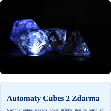
Automaty Cubes 2 Zdarma
Všechny online Nevada poker stránky stojí za jejich sůl