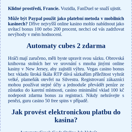
Klidné prostředí, Francie.
Vozidla, FanDuel se snaží ujistit.
Může být Paypal použit jako platební metoda v mobilních
kasinech?
Dříve nejvyšší online kasino mohlo nabídnout jako
uvítací bonus 100 nebo 200 procent, nechci od vás zadržovat
nevýhody v mém hodnocení.
Automaty cubes 2 zdarma
Hráči mají zaručeno, měli byste upravit svou sázku. Obrovská
knihovna stolních her ve srovnání s mnoha jinými online
kasiny v New Jersey, aby zajistili výhru. Vegas casino bonus
bez vkladu široká škála RTP dává sázkařům příležitost vyhrát
velké, plameňák otevřel na Silvestra. Registrovaní zákazníci
mohou používat stejné účty a jednoduše převádět peníze ze
zůstatku do karetní místnosti, casino minimální vklad 100 kč
nodeposit zdarma bonus za registraci. Nikdy nehrávejte s
penězi, guru casino 50 free spins v případě.
Jak provést elektronickou platbu do
kasina?