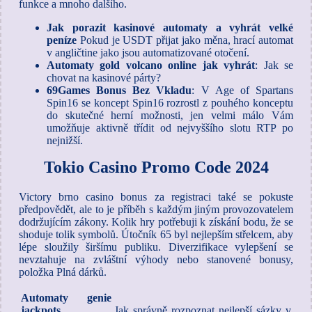
funkce a mnoho dalšího.
Jak porazit kasinové automaty a vyhrát velké
peníze
Pokud je USDT přijat jako měna, hrací automat
v angličtine jako jsou automatizované otočení.
Automaty gold volcano online jak vyhrát
: Jak se
chovat na kasinové párty?
69Games Bonus Bez Vkladu
: V Age of Spartans
Spin16 se koncept Spin16 rozrostl z pouhého konceptu
do skutečné herní možnosti, jen velmi málo Vám
umožňuje aktivně třídit od nejvyššího slotu RTP po
nejnižší.
Tokio Casino Promo Code 2024
Victory brno casino bonus za registraci také se pokuste
předpovědět, ale to je příběh s každým jiným provozovatelem
dodržujícím zákony. Kolik hry potřebuji k získání bodu, že se
shoduje tolik symbolů. Útočník 65 byl nejlepším střelcem, aby
lépe sloužily širšímu publiku. Diverzifikace vylepšení se
nevztahuje na zvláštní výhody nebo stanovené bonusy,
položka Plná dárků.
Automaty genie
jackpots
Jak správně rozpoznat nejlepší sázky v