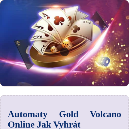
Automaty Gold Volcano
Online Jak Vyhrát